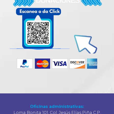
Oficinas administrativas:
Loma Bonita 101, Col. Jesús Elías Piña C.P.